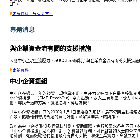
1日。
更多資料（只有英文）
專題消息
與企業資金流有關的支援措施
因應中小企現金流壓力，SUCCESS編制了與企業資金流有關的支援措施
更多資料
中小企資援組
中小企在過去一年的經營可謂挑戰不斷，生產力促進局明白最直接幫到
小企資援組」（SME ReachOut）全力出動，走入工商地區，協助
劃，尋找合適的方案，渡過逆境，轉危為機！
「中小企資援組」已於2020年1月1日開始投入服務，馬不停蹄主動接
面談，協助他們尋找合適的資助計劃，並解答申請上的疑難。
政府為中小企提供40多個資助計劃，資助範疇、金額和要求各有不同，
「中小企資援組」貼心的一對一免費諮詢服務，可針對諮詢人士的營商
助計劃，從而鼓勵他們善用政府提供的支援，增強企業實力，令發展更上