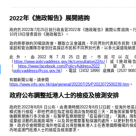
2022年《施政報告》展開諮詢
政府於2022年7月25日就行政長官2022年《施政報告》展開公眾諮詢。
10月19日發表首份《施政報告》。
政府將舉辦約30場諮詢會，聽取立法會議員、不同界別代表和市民對《
家超和管治團隊亦會到社區探訪市民和不同界別代表，以多元渠道吸納意
此外，由2022年7月25日起，市民可以
（
https://www.policyaddress.gov.hk/consultation22/tc/
）或《施政報告》
（
https://www.facebook.com/PolicyAddress2022
）留言，
（
policyaddress@cso.gov.hk
）、電話（2432 1899）或傳真（2537 9
有關新聞公報，請參閱
https://www.info.gov.hk/gia/general/202207/25/P2022072500239.htm
。
政府公布調整抵港人士的檢疫及檢測安排
政府於2022年8月8 日公布，由香港時間2022年8月12日起，從海外地
模式進行檢疫，即他們須在指定檢疫酒店強制檢疫三天，其後居家醫學
後觀察期進行多次檢測，在醫學監察期間受「疫苗通行證」「黃碼」限
或羣組活動的高風險場所，以及其他需要重點保護的處所，以更針對性
施，政府亦會精簡從海外地區或台灣登機來港人士在香港國際機場的檢
內地或澳門抵港人士的檢疫及檢測要求。