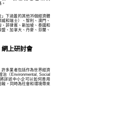
絡。
」下涵蓋的其他35個經濟體
挪威和瑞士）、智利、澳門、
甸、菲律賓、新加坡、泰國和
聯盟、加拿大、丹麥、芬蘭、
」網上研討會
，許多業者包括作為世界經濟
onmental, Social
研討會將詳述中小企可以如何善用
回報，同時為社會和環境帶來