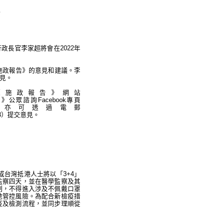
行政長官李家超將會在2022年
施政報告》的意見和建議。李
見。
在《施政報告》網站
公眾諮詢Facebook專頁
亦可透過電郵
083）提交意見。
區或台灣抵港人士將以「3+4」
監察四天，並在醫學監察及其
制，不得進入涉及不佩戴口罩
地管控風險。為配合新檢疫措
疫及檢測流程，並同步理順從