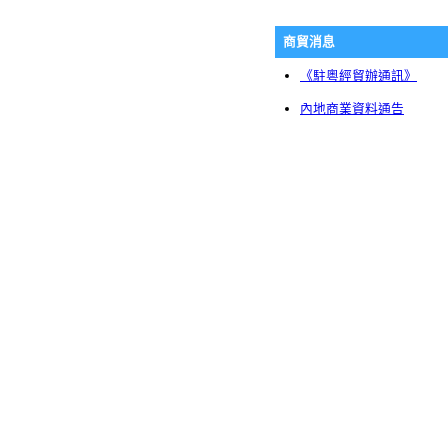
商貿消息
《駐粵經貿辦通訊》
內地商業資料通告