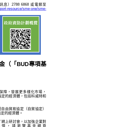
）2788 6868 或電郵至
pport-resource/sme-one/sme-
金（「BUD專項基
保障，發展更多樣化市場，
協定的經濟體，包括科威特和
簽署自由貿易協定（自貿協定）
協定的經濟體。
／網上研討會，以加強企業對
詳情，請瀏覽基金網頁