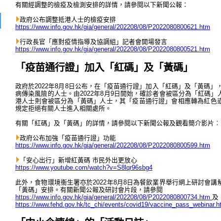
有關經調整的檢疫及檢測安排的詳情，請參閱以下新聞公報：
政府公布調整抵港人士的檢疫安排
https://www.info.gov.hk/gia/general/202208/08/P2022080800621.htm
行政長官「應對疫情指導及協調組」記者會開場發言
https://www.info.gov.hk/gia/general/202208/08/P2022080800521.htm
「疫苗通行證」加入「紅碼」及「黃碼」
政府於2022年8月8日公布，在「疫苗通行證」加入「紅碼」及「黃碼」，
病傳染風險的人士。由2022年8月9日開始，確診者會被區分為「紅碼
港人士則會被區分為「黃碼」人士，其「疫苗通行證」會相應轉為紅色
規定拒絕有關人士進入相關處所。
有關「紅碼」及「黃碼」的詳情，請參閱以下新聞公報及觀看簡介影片︰
政府公布加強「疫苗通行證」功能
https://www.info.gov.hk/gia/general/202208/08/P2022080800599.htm
「安心出行」新增紅黃碼 市民外出更放心
https://www.youtube.com/watch?v=S8lqr96sbg4
此外，食物環境衞生署亦於2022年8月8日為餐飲業界舉行網上研討會
「黃碼」安排。有關新聞公報及研討會片段，請參閱
https://www.info.gov.hk/gia/general/202208/08/P2022080800734.htm
及
https://www.fehd.gov.hk/tc_chi/events/covid19/vaccine_pass_webinar.h