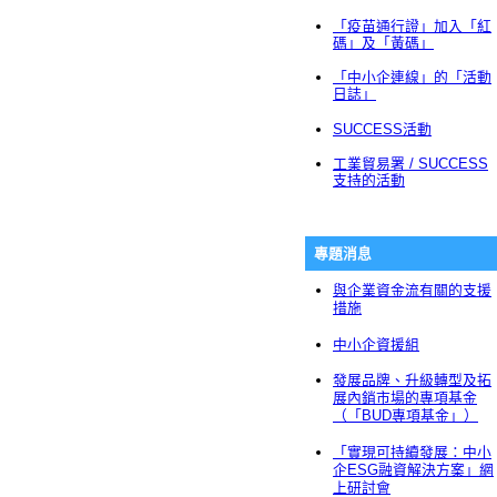
「疫苗通行證」加入「紅
碼」及「黃碼」
「中小企連線」的「活動
日誌」
SUCCESS活動
工業貿易署 / SUCCESS
支持的活動
專題消息
與企業資金流有關的支援
措施
中小企資援組
發展品牌、升級轉型及拓
展內銷市場的專項基金
（「BUD專項基金」）
「實現可持續發展：中小
企ESG融資解決方案」網
上研討會