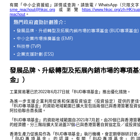
有關「中小企資援組」詳情或查詢，請致電 / WhatsApp（只限文字訊息
sme_reachout@hkpc.org
或瀏覽
https://www.hkpc.org/zh-HK/su
reachout
。
發展品牌、升級轉型及拓展內銷市場的專項基
金」）
工業貿易署已於2022年6月27日就「BUD專項基金」推出優化措施。
為進一步支援企業利用促進和保護投資協定（投資協定）提供的更佳
「BUD專項基金」的資助地域範圍已擴大至包括兩個已與香港簽署投資
阿拉伯聯合酋長國。
「BUD專項基金」的資助地域範圍自2021年7月起，由20個已與香港
的經濟體，分三階段擴大至涵蓋37個
已與香港簽署自貿協定及／或投資
1
香港生產力促進局作為「BUD專項基金」執行機構，會定期舉辦研討會
「BUD專項基金」的認識。有關「BUD專項基金」的