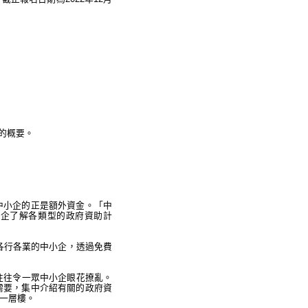
的概要。
中小企的正是額外資金。「中
中小企了解各類型的政府資助計
觸各行各業的中小企，透過免費
往往令一眾中小企眼花撩亂。
需要，集中介紹有關的政府資
一層樓。