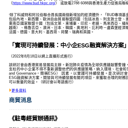
（
https://www.bud.hkpc.org/
） 或致電2788 6088與香港生產力促進局聯
除了科威特和阿拉伯聯合酋長國兩個新增加的經濟體外，「BUD專項基金
1
包括內地、新西蘭、歐洲自由貿易聯盟四國（包括冰島、列支敦士登、
東南亞國家聯盟十國（包括文萊、柬埔寨、印尼、老撾、馬來西亞、緬
越南）、格魯吉亞、澳洲、日本、韓國、奧地利、比利時－盧森堡經濟
法國、德國、意大利、墨西哥、荷蘭、瑞典和英國。
「實現可持續發展：中小企ESG融資解決方案
（2022年8月18日以網上直播形式進行）
該研討會由香港貿易發展局主辦。新冠肺炎疫情為全球供應鏈敲響警鐘
支柱的中小企業不得不重新調整他們的供應鏈策略，納入環境、社會和管治（Envir
and Governance，簡稱ESG） 因素，以實踐可持續發展。是次
ESG融資解決方案，開發與可持續發展有關的項目，來獲取合理的財務
可以衡量的效益。（研討會以粵語進行）
更多資料
商貿消息
《駐粵經貿辦通訊》