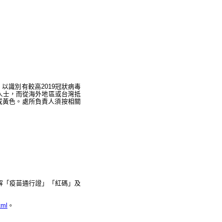
以識別有較高2019冠狀病毒
」人士，而從海外地區或台灣抵
或黃色。處所負責人須按相關
講解「疫苗通行證」「紅碼」及
tml
。