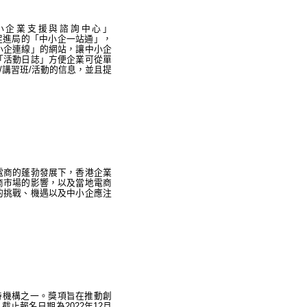
小企業支援與諮詢中心」
促進局的「中小企一站通」，
中小企連線」的網站，讓中小企
「活動日誌」方便企業可從單
講習班/活動的信息，並且提
電商的蓬勃發展下，香港企業
商市場的影響，以及當地電商
的挑戰、機遇以及中小企應注
支持機構之一。獎項旨在推動創
止報名日期為2022年12月