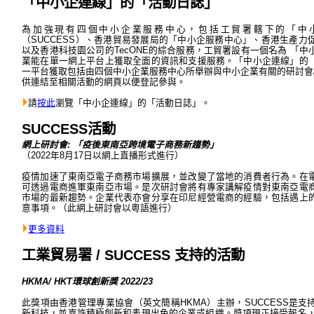
「中小企連線」的「活動日誌」
為加強現有四個中小企業服務中心，包括工貿署轄下的「中
（SUCCESS）、香港貿易發展局的「中小企服務中心」、香港生產力
以及香港科技園公司的TecONE的綜合服務，工貿署設有一個名為 「
業能在單一網上平台上獲取全面的資訊和支援服務。「中小企連線」的
一平台獲取包括由四個中小企業服務中心所舉辦與中小企業有關的研討會/
供連結至相關活動的網頁以便登記參與。
請
按此
瀏覽「中小企連線」的「活動日誌」。
SUCCESS活動
網上研討會: 「疫後東南亞跨境電子商務新趨勢」
（2022年8月17日以網上直播形式進行）
疫情加速了東南亞電子商務市場擴展，並改變了當地的消費者行為。在
可透過電商進軍東南亞市場。是次研討會將有專家講解疫情對東南亞電
市場的最新趨勢。企業代表亦會分享在印尼經營電商的經驗，包括遇上
意事項。（此網上研討會以粵語進行）
更多資料
工業貿易署 / SUCCESS 支持的活動
HKMA/ HKT環球創新獎 2022/23
此獎項由香港管理專業協會（英文簡稱HKMA）主辦，SUCCESS是
新科技，並嘉許積極創新和表現出色的企業或組織。獎項現正接受報名，截