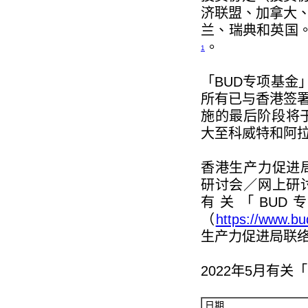
济联盟、加拿大
兰、瑞典和英国
。
1
「BUD专项基金
所有已与香港签
施的最后阶段将于
大至科威特和阿
香港生产力促进
研讨会／网上研
有关「BU
（
https://www.bu
生产力促进局联
2022年5月有关
日期