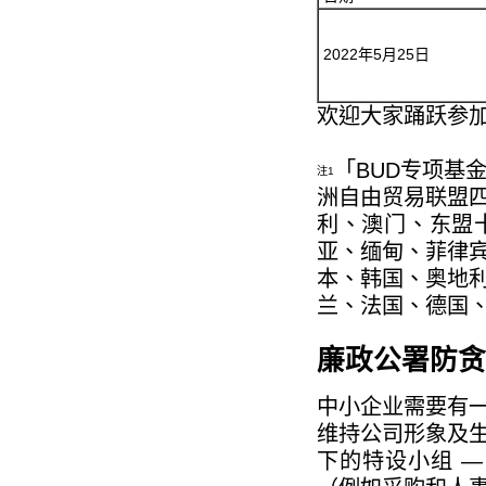
2022年5月25日
欢迎大家踊跃参
「BUD专项基
注1
洲自由贸易联盟
利、澳门、东盟
亚、缅甸、菲律
本、韩国、奥地
兰、法国、德国
廉政公署防贪
中小企业需要有
维持公司形象及
下的特设小组 