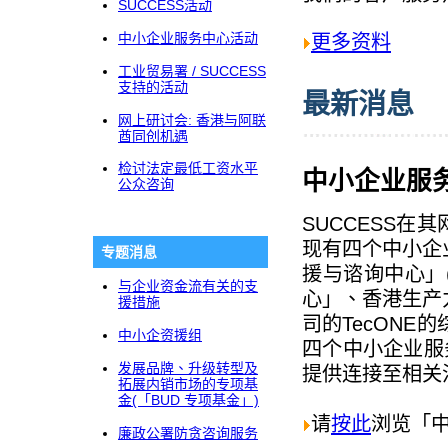
SUCCESS活动
中小企业服务中心活动
更多资料
工业贸易署 / SUCCESS
支持的活动
最新消息
网上研讨会: 香港与阿联
酋同创机遇
检讨法定最低工资水平
中小企业服
公众咨询
SUCCESS
现有四个中小企
专题消息
援与谘询中心」(
与企业资金流有关的支
心」、香港生产
援措施
司的TecON
中小企资援组
四个中小企业服
发展品牌、升级转型及
提供连接至相关
拓展内销市场的专项基
金(「BUD 专项基金」)
请
按此
浏览「
廉政公署防贪咨询服务