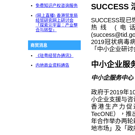
SUCCESS
免费知识产权咨询服务
(网上直播) 香港贸发局
SUCCESS
经贸研究网上研讨会
「探索元宇宙：产业整
热线 (电话：
合与转型」
(success@
2019冠状病毒
商贸消息
「中小企业研讨
《驻粤经贸办通讯》
中小企业服
内地商业资料通告
中小企服务中心
政府于2019
小企业支援与咨
香港生产力促
TecONE），
年合作举办两轮
地市场」及「政