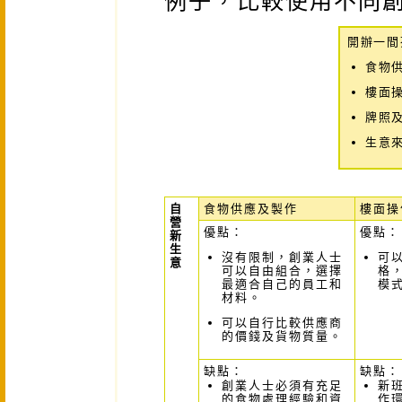
例子，比較使用不同
開辦一間
食物
樓面
牌照
生意
自
食物供應及製作
樓面操
營
優點：
優點：
新
生
沒有限制，創業人士
可
意
可以自由組合，選擇
格
最適合自己的員工和
模
材料。
可以自行比較供應商
的價錢及貨物質量。
缺點：
缺點：
創業人士必須有充足
新
的食物處理經驗和資
作