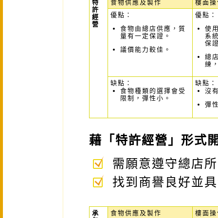
特
食物供應及製作
樓面操
許
優點：
優點：
經
營
食物由總店供應，質
使
量有一定保證。
系
保
議價能力較佳。
總
練
缺點：
缺點：
食物種類的選擇會受
沒
限制，彈性小。
彈
藉「特許經營」形式
需願意遵守總店所
找到商譽良好並具
承
食物供應及製作
樓面操