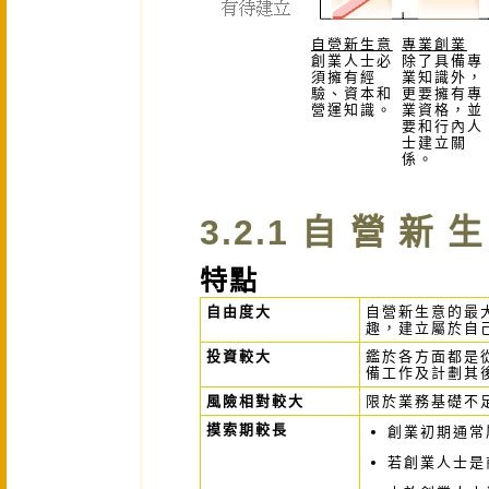
自營新生意
專業創業
創業人士必
除了具備專
須擁有經
業知識外，
驗、資本和
更要擁有專
營運知識。
業資格，並
要和行內人
士建立關
係。
3.2.1 自 營 新 
特點
自由度大
自營新生意的最
趣，建立屬於自
投資較大
鑑於各方面都是
備工作及計劃其
風險相對較大
限於業務基礎不
摸索期較長
創業初期通常
若創業人士是