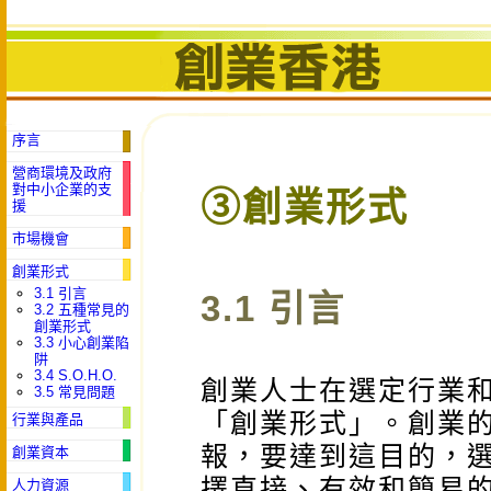
序言
營商環境及政府
對中小企業的支
③創業形式
援
市場機會
創業形式
3.1 引言
3.1 引言
3.2 五種常見的
創業形式
3.3 小心創業陷
阱
3.4 S.O.H.O.
創業人士在選定行業
3.5 常見問題
「創業形式」。創業
行業與產品
報，要達到這目的，
創業資本
擇直接、有效和簡易
人力資源