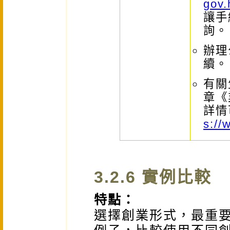
gov.
讓手
詢。
辦理
續。
有關
章《
詳情
s://
3.2.6 實例比較
特點：
選擇創業形式，最重