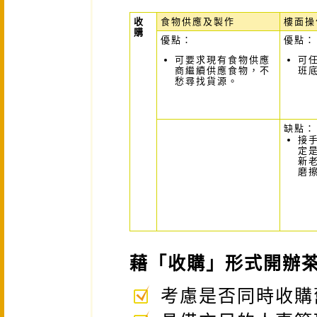
收
食物供應及製作
樓面操
購
優點：
優點：
可要求現有食物供應
可
商繼續供應食物，不
班
愁尋找貨源。
缺點：
接
定
新
磨
藉「收購」形式開辦
考慮是否同時收購